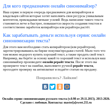
Для кого предназначен онлайн синонимайзер?
Наш сервис в первую очередь предназначен для копирайтеров и
владельцев сайтов которые хотят наполнять свои ресурсы уникальным
контентом, прикладывая меньше усилий. Ведь написание такого текста
становится легче и быстрее, повышается скорость создания текстов и
соответственно заработок копирайтера или рерайтера растёт.
Как зарабатывать деньги используя сервис онлайн
синонимизации текста?
Для этого вам необходимо стать копирайтером (или рерайтером),
зарегистрировавшись на бирже покупки/продажи статей. Мало того что
там можно недорого купить хороший текст, а также продать свой текст.
Например, вы берёте за основу какой то хороший текст и используя наш
синонимайзер производите
онлайн рерайт текста
. После этого вы
проверяете текст на ошибки, выполняете ручной
рерайт текста
,
проходите проверку на антиплагиат и подаёте статью на продажу.
Понравилось? Лайкни!
Онлайн-сервис синонимизации русского текста (v.0.98 от 29.11.2015). 2013-2026.
Сделано с любовью. Контакты: master[a]sweet.211.ru